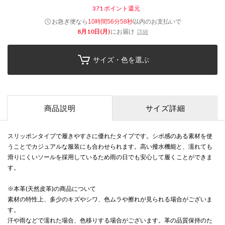
371
ポイント還元
お急ぎ便なら
以内
のお支払いで
10時間56分58秒
8月10日(月)
にお届け
詳細
サイズ・色を選ぶ
商品説明
サイズ詳細
スリッポンタイプで履きやすさに優れたタイプです。シボ感のある素材を使
うことでカジュアルな服装にも合わせられます。高い撥水機能と、濡れても
滑りにくいソールを採用しているため雨の日でも安心して履くことができま
す。
※本革(天然皮革)の商品について
素材の特性上、多少のキズやシワ、色ムラや擦れが見られる場合がございま
す。
汗や雨などで濡れた場合、色移りする場合がございます。革の品質保持のた