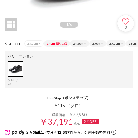
1
/
6
3
クロ（11）
23.5cm
×
24cm
残り1点
24.5cm
○
25cm
○
25.5cm
○
26cm
バリエーション
クロ（1
1）
（ボンステップ）
Bon Step
5115 （クロ）
￥37,950
通常価格：
￥37,191
2%OFF
税込
なら
3回払いで月々12,397円
から。分割手数料無料