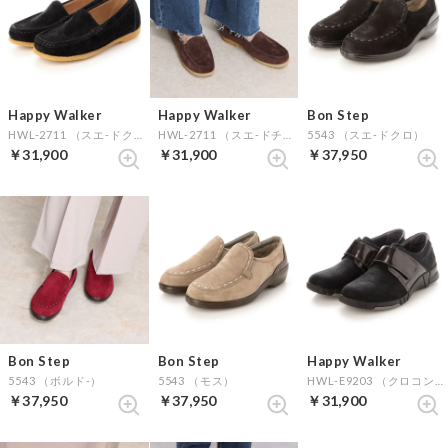
Happy Walker
Happy Walker
Bon Step
HWL-2711 （スエ-ドクロ）
HWL-2711 （スエ-ドチヨコ）
5543 （スエ-ドクロ）
￥31,900
￥31,900
￥37,950
Bon Step
Bon Step
Happy Walker
5543 （ボルド-）
5543 （モス）
HWL-E9203 （クロコンビ）
￥37,950
￥37,950
￥31,900