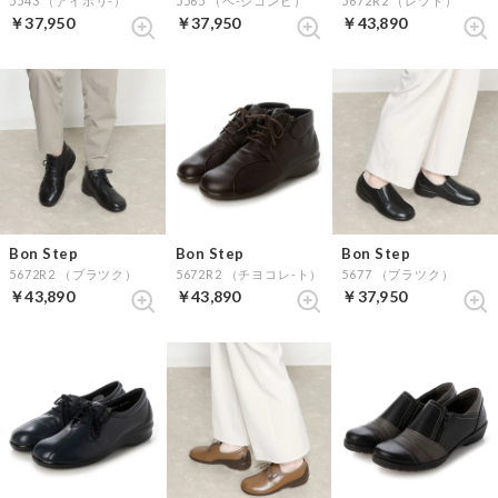
5543 （アイボリ-）
5565 （ベ-ジコンビ）
5672R2 （レツド）
￥37,950
￥37,950
￥43,890
Bon Step
Bon Step
Bon Step
5672R2 （ブラツク）
5672R2 （チヨコレ-ト）
5677 （ブラツク）
￥43,890
￥43,890
￥37,950