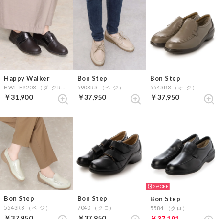
Happy Walker
Bon Step
Bon Step
HWL-E9203 （ダ-クRコンビ）
5903R3 （ベ-ジ）
5543R3 （オ-ク）
￥31,900
￥37,950
￥37,950
2%
Bon Step
Bon Step
Bon Step
5543R3 （ベ-ジ）
7040 （クロ）
5584 （クロ）
￥37,950
￥37,950
￥37,191