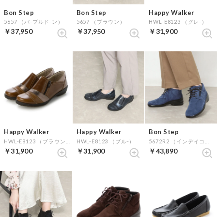
Bon Step
Bon Step
Happy Walker
5657 （パ-プルド-ン）
5657 （ブラウン）
HWL-E8123 （グレ-）
￥37,950
￥37,950
￥31,900
Happy Walker
Happy Walker
Bon Step
HWL-E8123 （ブラウン）
HWL-E8123 （ブル-）
5672R2 （インデイコブル-）
￥31,900
￥31,900
￥43,890