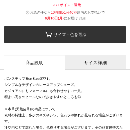
371
ポイント還元
お急ぎ便なら
以内
のお支払いで
10時間51分40秒
8月10日(月)
にお届け
詳細
サイズ・色を選ぶ
商品説明
サイズ詳細
ボンステップ Bon Step 5771 。
シンプルなデザインのレースアップシューズ。
カジュアルにもフォーマルにも合わせやすい一足。
程よい高さのヒールなので歩きやすいところも◎
※本革(天然皮革)の商品について
素材の特性上、多少のキズやシワ、色ムラや擦れが見られる場合がございま
す。
汗や雨などで濡れた場合、色移りする場合がございます。革の品質保持のた