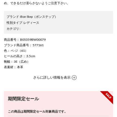
め、できるだけ濡らさないようご注意下さい。
ブランド
:
Bon Step
（ボンステップ）
性別タイプ
:
レディース
カテゴリ
:
商品番号
： B05359BW00079
ブランド商品番号
： 577161
色
： ベ-ジ（61）
ヒールの高さ
： 3.5cm
靴幅
： 3E（広め）
表素材
： 本革
さらに詳しい情報を表示
期間限定セール
この商品は期間限定セール対象商品です。