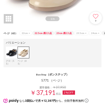
1
/
6
9
ベ-ジ（61）
22cm
×
22.5cm
残り1点
23cm
残り1点
23.5cm
×
24cm
×
バリエーション
クロ（1
ベ-ジ（6
1）
1）
（ボンステップ）
Bon Step
5771 （ベ-ジ）
￥37,950
通常価格：
￥37,191
2%OFF
税込
なら
3回払いで月々12,397円
から。分割手数料無料