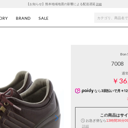
【お知らせ】熊本地域地震の影響による配送遅延
詳細
ORY
BRAND
SALE
Bon 
7008
通
￥36
なら
3回払いで月々12,
この商品は
サイ
お急ぎ便なら
13時間36分0
詳細