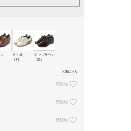
メル
アイボリ-
ダ-クブラウン
）
（73）
（21）
お気に入り
品切れ
品切れ
品切れ