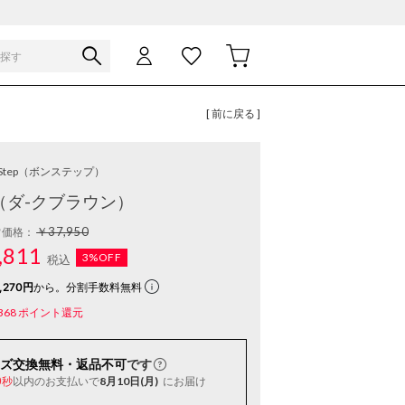
[ 前に戻る ]
Step
（ボンステップ）
 （ダ-クブラウン）
￥37,950
常価格：
,811
3%OFF
税込
270円
から。分割手数料無料
368
ポイント還元
ズ交換無料・返品不可
です
以内
のお支払いで
8月10日(月)
にお届け
9秒