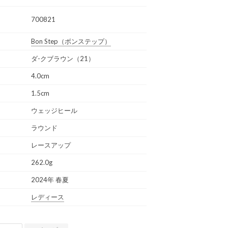
700821
Bon Step
（ボンステップ）
ダ-クブラウン（21）
4.0cm
1.5cm
ウェッジヒール
ラウンド
レースアップ
262.0g
2024年 春夏
レディース