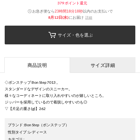
379
ポイント還元
お急ぎ便なら
以内
のお支払いで
23時間18分17秒
8月12日(水)
にお届け
詳細
サイズ・色を選ぶ
商品説明
サイズ詳細
◇ボンステップ Bon Step 7013 。
スタンダードなデザインのスニーカー。
様々なコーディネートに取り入れやすいのが嬉しいところ。
ジッパーを採用しているので着脱しやすいのも◎
▽【片足の重さ(g)】262
ブランド
:
Bon Step
（ボンステップ）
性別タイプ
:
レディース
カテゴリ
: