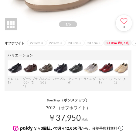
1
/
6
3
オフホワイト
22.0cm
×
22.5cm
×
23.0cm
×
23.5cm
×
24.0cm
残り1点
バリエーション
クロ（1
ダークブラ
ブロンズ
パープル
グレー（4
ラベンダ-
レツド（3
ベ-ジ（6
アイ
1）
ウン（2
（66）
6）
8）
1）
1）
（ボンステップ）
Bon Step
7013 （オフホワイト）
￥37,950
税込
なら
3回払いで月々12,650円
から。分割手数料無料