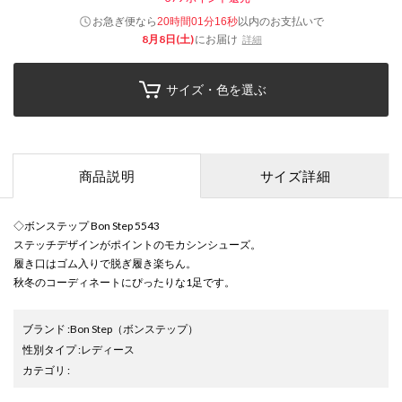
お急ぎ便なら
以内
のお支払いで
20時間01分16秒
8月8日(土)
にお届け
詳細
サイズ・色を選ぶ
商品説明
サイズ詳細
◇ボンステップ Bon Step 5543
ステッチデザインがポイントのモカシンシューズ。
履き口はゴム入りで脱ぎ履き楽ちん。
秋冬のコーディネートにぴったりな1足です。
ブランド
:
Bon Step
（ボンステップ）
性別タイプ
:
レディース
カテゴリ
: