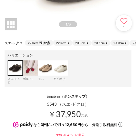
1
/
8
1
スエ-ドクロ
22.0cm
残り2点
22.5cm
○
23.0cm
○
23.5cm
○
24.0cm
○
2
バリエーション
スエ-ドク
ボルド-
モス
アイボリ-
ロ
（ボンステップ）
Bon Step
5543 （スエ-ドクロ）
￥37,950
税込
なら
3回払いで月々12,650円
から。分割手数料無料
379
ポイント還元