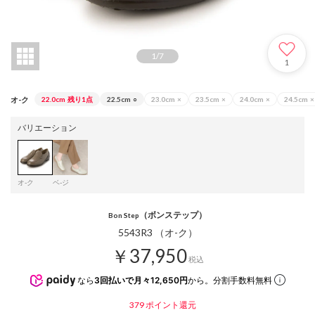
1
/
7
1
オ-ク
22.0cm
残り1点
22.5cm
○
23.0cm
×
23.5cm
×
24.0cm
×
24.5cm
×
バリエーション
オ-ク
ベ-ジ
（ボンステップ）
Bon Step
5543R3 （オ-ク）
￥37,950
税込
なら
3回払いで月々12,650円
から。分割手数料無料
379
ポイント還元