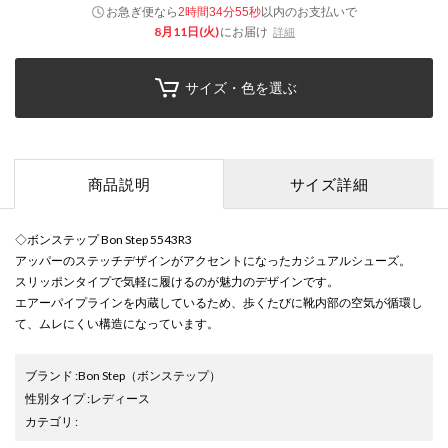
お急ぎ便なら
以内
のお支払いで
2時間34分55秒
8月11日(火)
にお届け
詳細
サイズ・色を選ぶ
商品説明
サイズ詳細
◇ボンステップ Bon Step 5543R3
アッパーのステッチデザインがアクセントになったカジュアルシューズ。
スリッポンタイプで気軽に履けるのが魅力のデザインです。
エアーパイプラインを内蔵しているため、歩くたびに靴内部の空気が循環し
て、ムレにくい構造になっています。
ブランド
:
Bon Step
（ボンステップ）
性別タイプ
:
レディース
カテゴリ
: