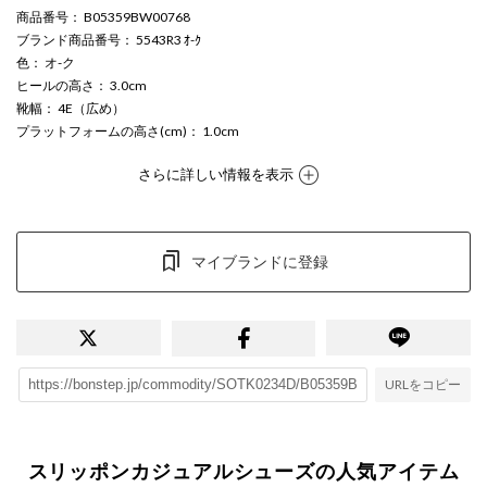
商品番号
： B05359BW00768
ブランド商品番号
： 5543R3 ｵ-ｸ
色
： オ-ク
ヒールの高さ
： 3.0cm
靴幅
： 4E（広め）
プラットフォームの高さ(cm)
： 1.0cm
さらに詳しい情報を表示
マイブランドに登録
URLをコピー
スリッポンカジュアルシューズの人気アイテム