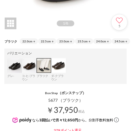
1
/
8
5
ブラツク
22.0cm
○
22.5cm
○
23.0cm
○
23.5cm
○
24.0cm
○
24.5cm
○
バリエーション
グレ-
コ-ヒ-ブラ
ブラツク
ダ-クブラ
ウン
ウン
（ボンステップ）
Bon Step
5677 （ブラツク）
￥37,950
税込
なら
3回払いで月々12,650円
から。分割手数料無料
379
ポイント還元