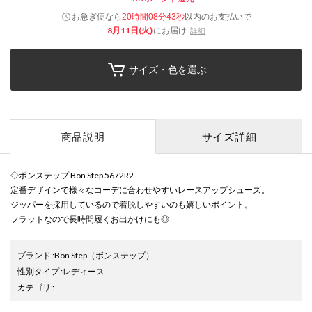
お急ぎ便なら
以内
のお支払いで
20時間08分43秒
8月11日(火)
にお届け
詳細
サイズ・色を選ぶ
商品説明
サイズ詳細
◇ボンステップ Bon Step 5672R2
定番デザインで様々なコーデに合わせやすいレースアップシューズ。
ジッパーを採用しているので着脱しやすいのも嬉しいポイント。
フラットなので長時間履くお出かけにも◎
ブランド
:
Bon Step
（ボンステップ）
性別タイプ
:
レディース
カテゴリ
: