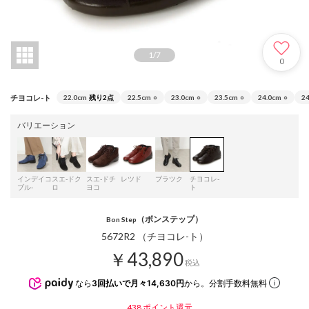
1
/
7
0
チヨコレ-ト
22.0cm
残り2点
22.5cm
○
23.0cm
○
23.5cm
○
24.0cm
○
2
バリエーション
インデイコ
スエ-ドク
スエ-ドチ
レツド
ブラツク
チヨコレ-
ブル-
ロ
ヨコ
ト
（ボンステップ）
Bon Step
5672R2 （チヨコレ-ト）
￥43,890
税込
なら
3回払いで月々14,630円
から。分割手数料無料
438
ポイント還元