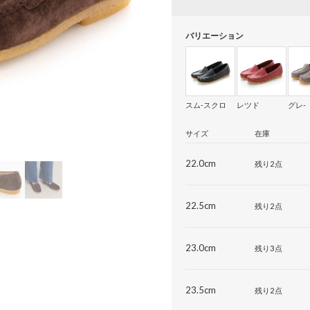
バリエーション
スム-スクロ
レツド
グレ-
サイズ
在庫
22.0cm
残り2点
22.5cm
残り2点
23.0cm
残り3点
23.5cm
残り2点