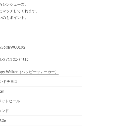
カシンシューズ。
にマッチしてくれます。
いのもポイント。
6560BW00192
L-2711 ｽｴ-ﾄﾞﾁﾖｺ
py Walker
（ハッピーウォーカー）
エ-ドチヨコ
5cm
ラットヒール
ウンド
.0g