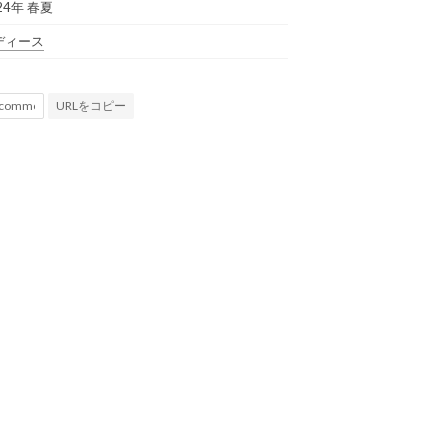
24年 春夏
ディース
URLをコピー