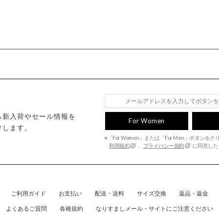
ら新入荷やセール情報を
For Women
けします。
※「For Women」または「For Men」ボタンを
利用規約
、
プライバシー規約
に同意した
ご利用ガイド
お支払い
配送・送料
サイズ交換
返品・返金
よくあるご質問
各種規約
なりすましメール・サイトにご注意ください