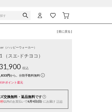
[ 前に戻る ]
ker
（ハッピーウォーカー）
711 （スエ-ドチヨコ）
31,900
税込
,633円
から。分割手数料無料
319
ポイント還元
ズ交換無料・返品無料
です
以内
のお支払いで
8月9日(日)
にお届け
詳細
2秒