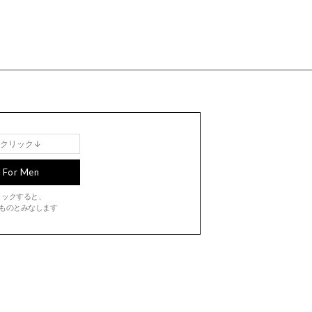
For Men
クリックすると、
ものとみなします