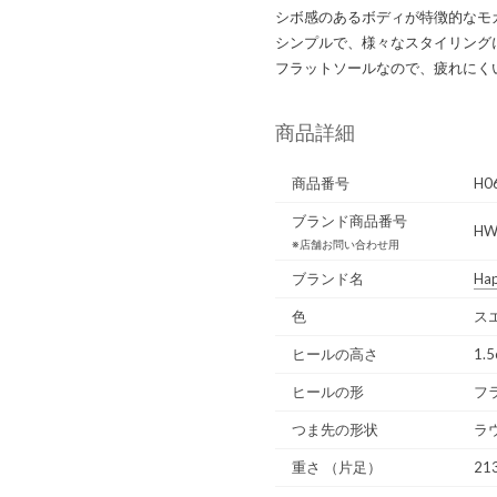
シボ感のあるボディが特徴的なモ
シンプルで、様々なスタイリング
フラットソールなので、疲れにく
商品詳細
商品番号
H0
ブランド商品番号
HW
※店舗お問い合わせ用
ブランド名
Hap
色
ス
ヒールの高さ
1.
ヒールの形
フ
つま先の形状
ラ
重さ
（片足）
213