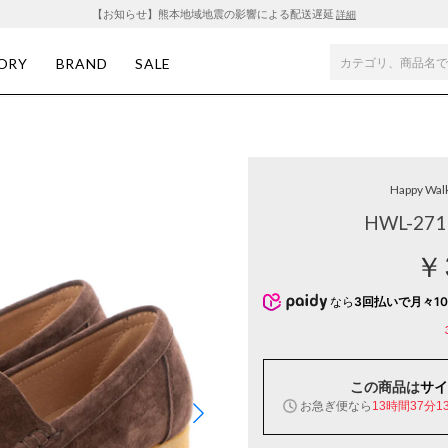
【お知らせ】熊本地域地震の影響による配送遅延
詳細
ORY
BRAND
SALE
Happy Wal
HWL-2
￥
なら
3回払いで月々10
この商品は
サイ
お急ぎ便なら
13時間37分1