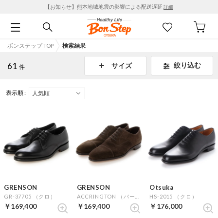
【お知らせ】熊本地域地震の影響による配送遅延
詳細
ボンステップ TOP
検索結果
61
絞り込む
サイズ
件
表示順 :
GRENSON
GRENSON
Otsuka
GR-37705 （クロ）
ACCRINGTON （バーントオークスエード）
HS-2015 （クロ）
￥169,400
￥169,400
￥176,000